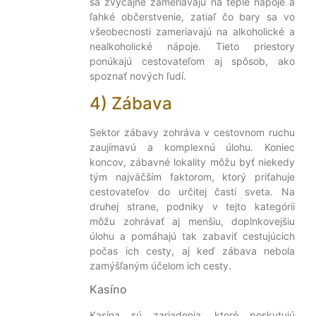
sa zvyčajne zameriavajú na teplé nápoje a
ľahké občerstvenie, zatiaľ čo bary sa vo
všeobecnosti zameriavajú na alkoholické a
nealkoholické nápoje. Tieto priestory
ponúkajú cestovateľom aj spôsob, ako
spoznať nových ľudí.
4) Zábava
Sektor zábavy zohráva v cestovnom ruchu
zaujímavú a komplexnú úlohu. Koniec
koncov, zábavné lokality môžu byť niekedy
tým najväčším faktorom, ktorý priťahuje
cestovateľov do určitej časti sveta. Na
druhej strane, podniky v tejto kategórii
môžu zohrávať aj menšiu, doplnkovejšiu
úlohu a pomáhajú tak zabaviť cestujúcich
počas ich cesty, aj keď zábava nebola
zamýšľaným účelom ich cesty.
Kasíno
Kasína sú zariadenia, ktoré poskytujú