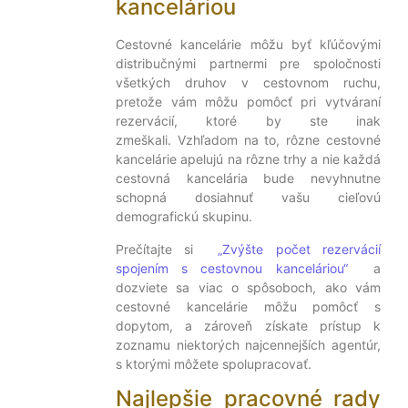
kanceláriou
Cestovné kancelárie môžu byť kľúčovými
distribučnými partnermi pre spoločnosti
všetkých druhov v cestovnom ruchu,
pretože vám môžu pomôcť pri vytváraní
rezervácií, ktoré by ste inak
zmeškali. Vzhľadom na to, rôzne cestovné
kancelárie apelujú na rôzne trhy a nie každá
cestovná kancelária bude nevyhnutne
schopná dosiahnuť vašu cieľovú
demografickú skupinu.
Prečítajte si
„Zvýšte počet rezervácií
spojením s cestovnou kanceláriou“
a
dozviete sa viac o spôsoboch, ako vám
cestovné kancelárie môžu pomôcť s
dopytom, a zároveň získate prístup k
zoznamu niektorých najcennejších agentúr,
s ktorými môžete spolupracovať.
Najlepšie pracovné rady