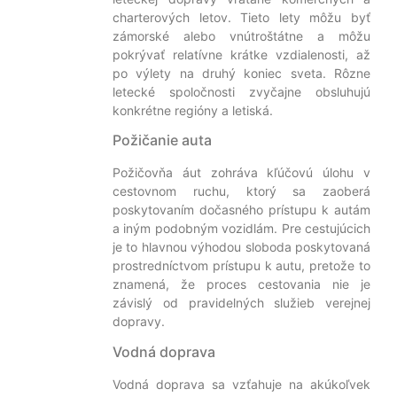
charterových letov. Tieto lety môžu byť
zámorské alebo vnútroštátne a môžu
pokrývať relatívne krátke vzdialenosti, až
po výlety na druhý koniec sveta. Rôzne
letecké spoločnosti zvyčajne obsluhujú
konkrétne regióny a letiská.
Požičanie auta
Požičovňa áut zohráva kľúčovú úlohu v
cestovnom ruchu, ktorý sa zaoberá
poskytovaním dočasného prístupu k autám
a iným podobným vozidlám. Pre cestujúcich
je to hlavnou výhodou sloboda poskytovaná
prostredníctvom prístupu k autu, pretože to
znamená, že proces cestovania nie je
závislý od pravidelných služieb verejnej
dopravy.
Vodná doprava
Vodná doprava sa vzťahuje na akúkoľvek