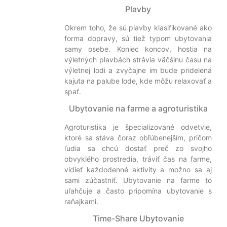
Plavby
Okrem toho, že sú plavby klasifikované ako
forma dopravy, sú tiež typom ubytovania
samy osebe. Koniec koncov, hostia na
výletných plavbách strávia väčšinu času na
výletnej lodi a zvyčajne im bude pridelená
kajuta na palube lode, kde môžu relaxovať a
spať.
Ubytovanie na farme a agroturistika
Agroturistika je špecializované odvetvie,
ktoré sa stáva čoraz obľúbenejším, pričom
ľudia sa chcú dostať preč zo svojho
obvyklého prostredia, tráviť čas na farme,
vidieť každodenné aktivity a možno sa aj
sami zúčastniť. Ubytovanie na farme to
uľahčuje a často pripomína ubytovanie s
raňajkami.
Time-Share Ubytovanie