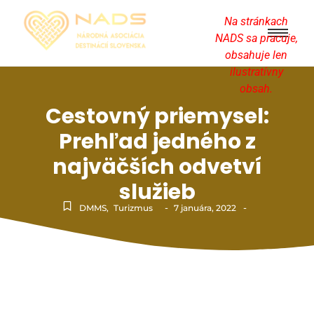
Na stránkach
NADS sa pracuje,
obsahuje len
ilustratívny
obsah.
Cestovný priemysel:
Prehľad jedného z
najväčších odvetví
služieb
-
-
DMMS
,
Turizmus
7 januára, 2022