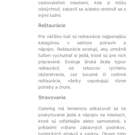
cestovateľom miestami, kde si môžu
oddýchnuť, zabaviť sa a/alebo stretnúť sa s
inými ľuďmi.
Reštaurácie
Pre väčšinu ľudí sú reštaurácie najjasnejšou
kategóriou v sektore potravín a
nápojov. Reštaurácie existujú, aby umožnili
ľuďom vychutnať si jedlá, ktoré sú pre nich
pripravené. Existuje široká škála typov
reštaurácií, od reťazcov rýchleho
občerstvenia, cez luxusné či rodinné
reštaurácie, všetky uspokojujú rôzne
potreby a chute.
Stravovanie
Catering má tendenciu odkazovať sa na
poskytovanie jedla a nápojov na miestach,
ktoré sú odľahlejšie alebo samostatné, s
príkladmi vrátane zábavných podnikov,
turistických atrakcií a parkov. Okrem toho