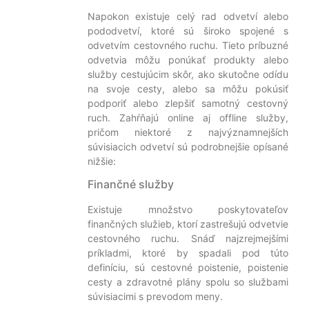
Napokon existuje celý rad odvetví alebo
pododvetví, ktoré sú široko spojené s
odvetvím cestovného ruchu. Tieto príbuzné
odvetvia môžu ponúkať produkty alebo
služby cestujúcim skôr, ako skutočne odídu
na svoje cesty, alebo sa môžu pokúsiť
podporiť alebo zlepšiť samotný cestovný
ruch. Zahŕňajú online aj offline služby,
pričom niektoré z najvýznamnejších
súvisiacich odvetví sú podrobnejšie opísané
nižšie:
Finančné služby
Existuje množstvo poskytovateľov
finančných služieb, ktorí zastrešujú odvetvie
cestovného ruchu. Snáď najzrejmejšími
príkladmi, ktoré by spadali pod túto
definíciu, sú cestovné poistenie, poistenie
cesty a zdravotné plány spolu so službami
súvisiacimi s prevodom meny.