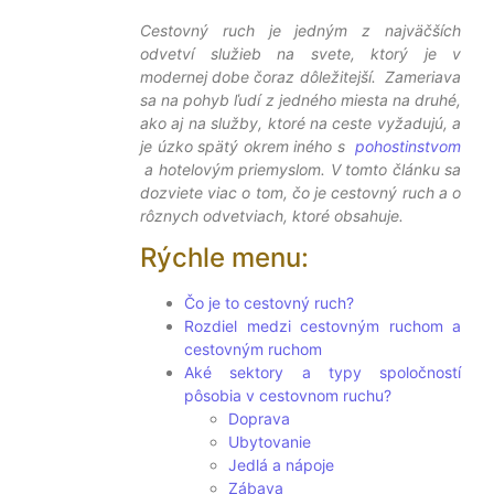
Cestovný ruch je jedným z najväčších
odvetví služieb na svete, ktorý je v
modernej dobe čoraz dôležitejší.
Zameriava
sa na pohyb ľudí z jedného miesta na druhé,
ako aj na služby, ktoré na ceste vyžadujú, a
je úzko spätý okrem iného s
pohostinstvom
a hotelovým priemyslom. V tomto článku sa
dozviete viac o tom, čo je cestovný ruch a o
rôznych odvetviach, ktoré obsahuje.
Rýchle menu:
Čo je to cestovný ruch?
Rozdiel medzi cestovným ruchom a
cestovným ruchom
Aké sektory a typy spoločností
pôsobia v cestovnom ruchu?
Doprava
Ubytovanie
Jedlá a nápoje
Zábava