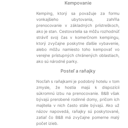
Kempovanie
Kemping, ktorý sa považuje za formu
vonkajšieho ubytovania, zahŕňa
prenocovanie v základných prístreškoch,
ako je stan. Cestovatelia sa môžu rozhodnúť
stráviť svoj čas v komerčnom kempingu,
ktorý zvyčajne poskytne ďalšie vybavenie,
alebo môžu namiesto toho kempovať vo
verejne prístupných chránených oblastiach,
ako sú národné parky.
Posteľ a raňajky
Nocľah s raňajkami je podobný hotelu v tom
zmysle, že hostia majú k dispozícii
súkromnú izbu na prenocovanie. B&B však
bývajú prerobené rodinné domy, pričom ich
majitelia v nich často stále bývajú. Ako už
názov napovedá, raňajky sú poskytované,
zatiaľ čo B&B má zvyčajne pomerne malý
počet izieb.