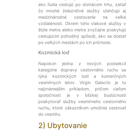
ako ľudia cestujú po domácom trhu, zatiaľ
čo mnohé železničné služby uľahčujú aj
medzinárodné cestovanie na veľké
vzdialenosti. Okrem toho vlakové služby v
štýle metra alebo metra zvyčajne poskytujú
cestujúcim pohodlný spôsob, ako sa dostať
po veľkých mestách po ich príchode.
Kozmická loď
Napokon jedna z nových podsekcií
kategórie dopravy cestovného ruchu sa
týka kozmických lodí a komerčných
vesmírnych letov. Virgin Galactic je tu
najznámejším príkladom, pričom cieľom
spoločnosti je v blízkej budúcnosti
poskytovať služby vesmírneho cestovného
ruchu, ktoré zákazníkom umožnia cestovať
do vesmíru.
2) Ubytovanie