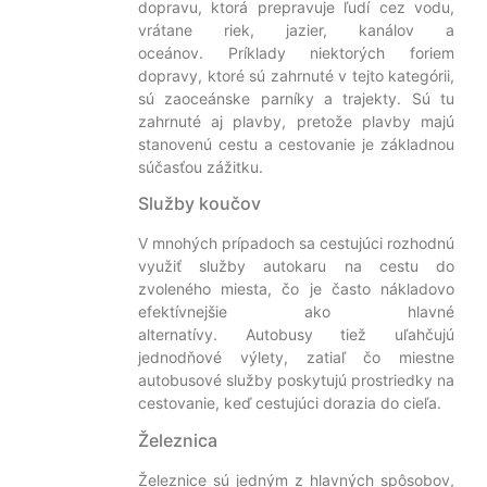
dopravu, ktorá prepravuje ľudí cez vodu,
vrátane riek, jazier, kanálov a
oceánov. Príklady niektorých foriem
dopravy, ktoré sú zahrnuté v tejto kategórii,
sú zaoceánske parníky a trajekty. Sú tu
zahrnuté aj plavby, pretože plavby majú
stanovenú cestu a cestovanie je základnou
súčasťou zážitku.
Služby koučov
V mnohých prípadoch sa cestujúci rozhodnú
využiť služby autokaru na cestu do
zvoleného miesta, čo je často nákladovo
efektívnejšie ako hlavné
alternatívy. Autobusy tiež uľahčujú
jednodňové výlety, zatiaľ čo miestne
autobusové služby poskytujú prostriedky na
cestovanie, keď cestujúci dorazia do cieľa.
Železnica
Železnice sú jedným z hlavných spôsobov,