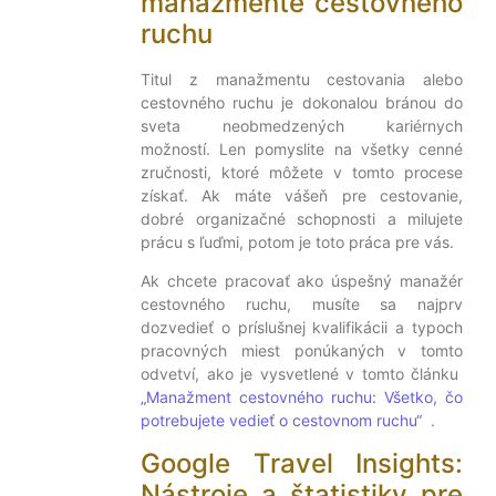
manažmente cestovného
ruchu
Titul z manažmentu cestovania alebo
cestovného ruchu je dokonalou bránou do
sveta neobmedzených kariérnych
možností. Len pomyslite na všetky cenné
zručnosti, ktoré môžete v tomto procese
získať. Ak máte vášeň pre cestovanie,
dobré organizačné schopnosti a milujete
prácu s ľuďmi, potom je toto práca pre vás.
Ak chcete pracovať ako úspešný manažér
cestovného ruchu, musíte sa najprv
dozvedieť o príslušnej kvalifikácii a typoch
pracovných miest ponúkaných v tomto
odvetví, ako je vysvetlené v tomto článku
„Manažment cestovného ruchu: Všetko, čo
potrebujete vedieť o cestovnom ruchu“
.
Google Travel Insights:
Nástroje a štatistiky pre