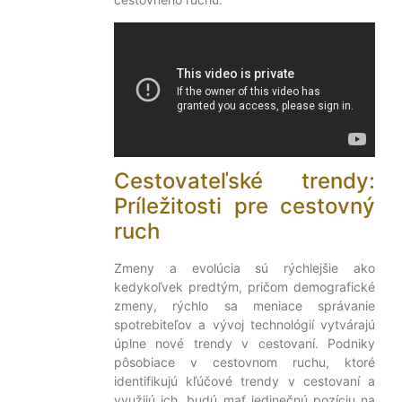
Cestovateľské trendy:
Príležitosti pre cestovný
ruch
Zmeny a evolúcia sú rýchlejšie ako
kedykoľvek predtým, pričom demografické
zmeny, rýchlo sa meniace správanie
spotrebiteľov a vývoj technológií vytvárajú
úplne nové trendy v cestovaní. Podniky
pôsobiace v cestovnom ruchu, ktoré
identifikujú kľúčové trendy v cestovaní a
využijú ich, budú mať jedinečnú pozíciu na