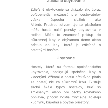
Zdieľané ubytovanie
Zdieľané ubytovanie sa ukázalo ako čoraz
obľúbenejšia možnosť pre cestovateľov
vďaka úspechu služieb ako
Airbnb. Prostredníctvom týchto platforiem
môžu hostia nájsť ponuky ubytovania v
rodine. Môže to znamenať prístup do
súkromnej izby v obývanom dome alebo
prístup do izby, ktorá je zdieľaná s
ostatnými hosťami.
Ubytovne
Hostely, ktoré sú formou spoločenského
ubytovania, poskytujú spoločné izby s
viacerými lôžkami a hostia efektívne platia
za posteľ, nie za súkromnú izbu. Existuje
široká škála typov hostelov, buď so
zmiešanými alebo pre osoby rovnakého
pohlavia, pričom hostia zvyčajne zdieľajú
kuchyňu, kúpeľňu a obytné priestory.