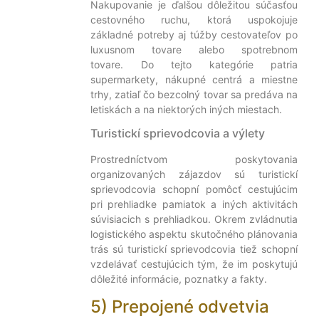
Nakupovanie je ďalšou dôležitou súčasťou
cestovného ruchu, ktorá uspokojuje
základné potreby aj túžby cestovateľov po
luxusnom tovare alebo spotrebnom
tovare. Do tejto kategórie patria
supermarkety, nákupné centrá a miestne
trhy, zatiaľ čo bezcolný tovar sa predáva na
letiskách a na niektorých iných miestach.
Turistickí sprievodcovia a výlety
Prostredníctvom poskytovania
organizovaných zájazdov sú turistickí
sprievodcovia schopní pomôcť cestujúcim
pri prehliadke pamiatok a iných aktivitách
súvisiacich s prehliadkou. Okrem zvládnutia
logistického aspektu skutočného plánovania
trás sú turistickí sprievodcovia tiež schopní
vzdelávať cestujúcich tým, že im poskytujú
dôležité informácie, poznatky a fakty.
5) Prepojené odvetvia