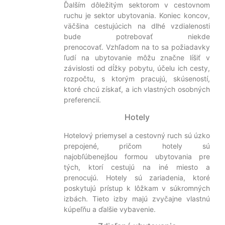
Ďalším dôležitým sektorom v cestovnom
ruchu je sektor ubytovania. Koniec koncov,
väčšina cestujúcich na dlhé vzdialenosti
bude potrebovať niekde
prenocovať. Vzhľadom na to sa požiadavky
ľudí na ubytovanie môžu značne líšiť v
závislosti od dĺžky pobytu, účelu ich cesty,
rozpočtu, s ktorým pracujú, skúseností,
ktoré chcú získať, a ich vlastných osobných
preferencií.
Hotely
Hotelový priemysel a cestovný ruch sú úzko
prepojené, pričom hotely sú
najobľúbenejšou formou ubytovania pre
tých, ktorí cestujú na iné miesto a
prenocujú. Hotely sú zariadenia, ktoré
poskytujú prístup k lôžkam v súkromných
izbách. Tieto izby majú zvyčajne vlastnú
kúpeľňu a ďalšie vybavenie.