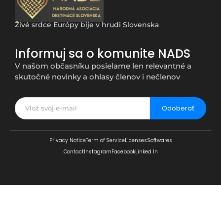
Živé srdce Európy bije v hrudi Slovenska
Informuj sa o komunite NADS
V našom občasníku posielame len relevantné a
skutočné novinky a ohlasy členov i nečlenov
Odoberať
Privacy Notice
Term of Service
Licenses
Softwares
Contact
Instagram
Facebook
Linked In