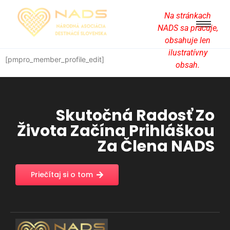
Na stránkach
NADS sa pracuje,
obsahuje len
ilustratívny
[pmpro_member_profile_edit]
obsah.
Skutočná Radosť Zo
Života Začína Prihláškou
Za Člena NADS
Priečítaj si o tom